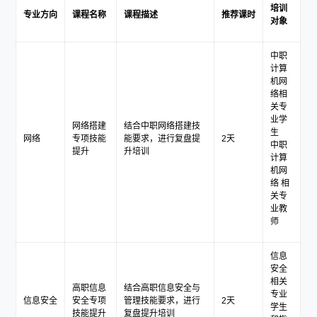
培训
专业方向
课程名称
课程描述
推荐课时
对象
中职
计算
机网
络相
关专
业学
网络搭建
结合中职网络搭建技
生
网络
专项技能
能要求，进行复盘提
2天
中职
提升
升培训
计算
机网
络 相
关专
业教
师
信息
安全
相关
高职信息
结合高职信息安全与
专业
信息安全
安全专项
管理技能要求，进行
2天
学生
技能提升
复盘提升培训